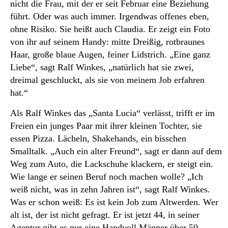
nicht die Frau, mit der er seit Februar eine Beziehung
führt. Oder was auch immer. Irgendwas offenes eben,
ohne Risiko. Sie heißt auch Claudia. Er zeigt ein Foto
von ihr auf seinem Handy: mitte Dreißig, rotbraunes
Haar, große blaue Augen, feiner Lidstrich. „Eine ganz
Liebe“, sagt Ralf Winkes, „natürlich hat sie zwei,
dreimal geschluckt, als sie von meinem Job erfahren
hat.“
Als Ralf Winkes das „Santa Lucia“ verlässt, trifft er im
Freien ein junges Paar mit ihrer kleinen Tochter, sie
essen Pizza. Lächeln, Shakehands, ein bisschen
Smalltalk. „Auch ein alter Freund“, sagt er dann auf dem
Weg zum Auto, die Lackschuhe klackern, er steigt ein.
Wie lange er seinen Beruf noch machen wolle? „Ich
weiß nicht, was in zehn Jahren ist“, sagt Ralf Winkes.
Was er schon weiß: Es ist kein Job zum Altwerden. Wer
alt ist, der ist nicht gefragt. Er ist jetzt 44, in seiner
Agentur gibt es nur eine Handvoll Männer über 50.